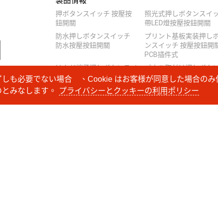
製品情報
押ボタンスイッチ 按壓按
照光式押しボタンスイ
鈕開關
帶LED燈按壓按鈕開關
防水押しボタンスイッチ
プリント基板実装押し
防水按壓按鈕開關
ンスイッチ 按壓按鈕開
PCB插件式
はんだ端子押しボタンスイ
パネル取付け押しボタ
ッチ 按壓按鈕開關焊接式
イッチ 面板安裝型按壓
必ずしも必要でない場合 、Cookie はお客様が同意した場合
和連接器
鈕開關
ものとみなします。
プライバシーとクッキーの利用ポリシー
ロック切替スイッチ 按鈕
モーメンタリ形押しボ
切換開關和手電筒開關
スイッチ 無鎖瞬時按壓
鈕開關
ロック押しボタンスイッチ
帶鎖交替按壓按鈕開關