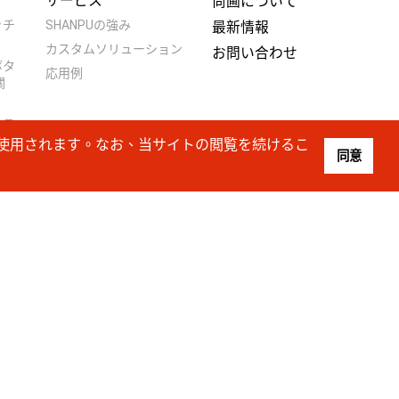
サービス
尚圃について
ッチ
SHANPUの強み
最新情報
カスタムソリューション
お問い合わせ
ボタ
応用例
關
ンス
按
のみ使用されます。なお、当サイトの閲覧を続けるこ
同意
タン
按