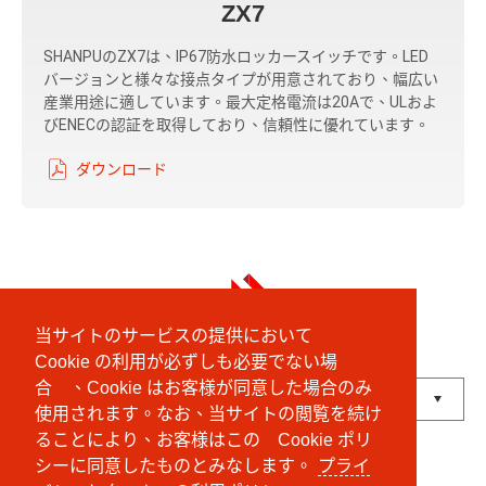
ZX7
SHANPUのZX7は、IP67防水ロッカースイッチです。LED
バージョンと様々な接点タイプが用意されており、幅広い
産業用途に適しています。最大定格電流は20Aで、ULおよ
びENECの認証を取得しており、信頼性に優れています。
ダウンロード
当サイトのサービスの提供において
Cookie の利用が必ずしも必要でない場
English
中文 (繁體)
にほんご
合 、Cookie はお客様が同意した場合のみ
使用されます。なお、当サイトの閲覧を続け
Powered by
Translate
ることにより、お客様はこの Cookie ポリ
シーに同意したものとみなします。
プライ
© Shanpu Limited Company Co., Ltd.