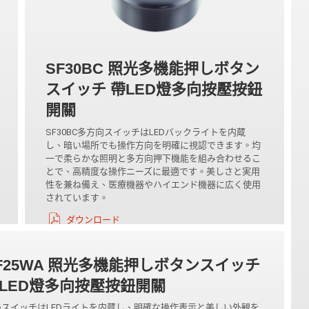
SF30BC 照光多機能押しボタン
スイッチ 帶LED燈多向按壓按鈕
開關
SF30BC多方向スイッチはLEDバックライトを内蔵
し、暗い場所でも操作方向を明確に視認できます。均
一で柔らかな照明と多方向押下機能を組み合わせるこ
とで、高精度な操作ニーズに最適です。美しさと実用
性を兼ね備え、医療機器やハイエンド機器に広く使用
されています。
ダウンロード
F25WA 照光多機能押しボタンスイッチ
LED燈多向按壓按鈕開關
のスイッチはLEDライトを内蔵し、明確な操作表示と美しい外観を