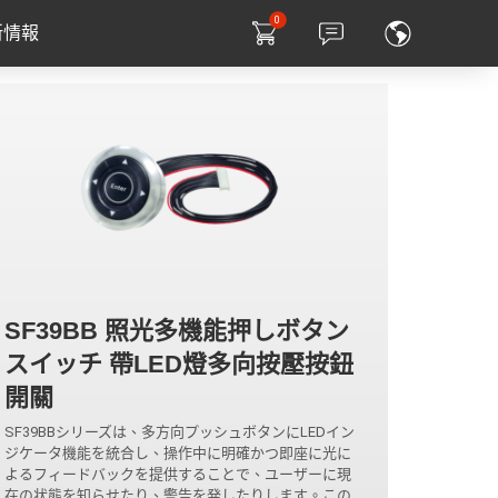
0
新情報
SF39BB 照光多機能押しボタン
スイッチ 帶LED燈多向按壓按鈕
開關
SF39BBシリーズは、多方向プッシュボタンにLEDイン
ジケータ機能を統合し、操作中に明確かつ即座に光に
よるフィードバックを提供することで、ユーザーに現
在の状態を知らせたり、警告を発したりします。この