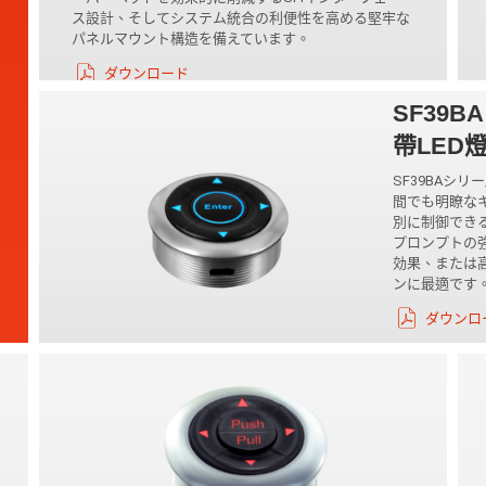
ス設計、そしてシステム統合の利便性を高める堅牢な
パネルマウント構造を備えています。
ダウンロード
SF39
帶LED
SF39BAシ
間でも明瞭な
別に制御でき
プロンプトの
効果、または
ンに最適です
ダウンロ