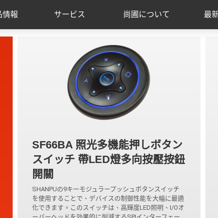
品情報
サービス
尚圃について
最
SF66BA 照光多機能押しボタン
スイッチ 帶LED燈多向按壓按鈕
開關
SHANPUの9キーモジュラープッシュボタンスイッチ
を使用することで、デバイスの制御性能を大幅に最適
化できます。このスイッチは、高輝度LED照明、I/Oオ
ーバーヘッドを効果的に削減するSPIインターフェー