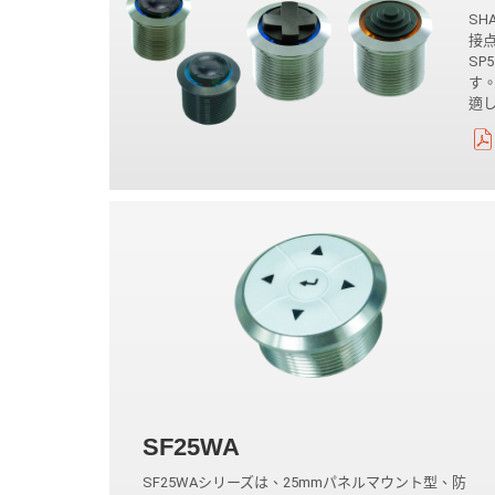
SH
接
SP
す
適
SF25WA
SF25WAシリーズは、25mmパネルマウント型、防