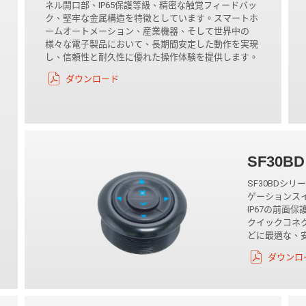
ネル開口部、IP65保護等級、精密な触覚フィードバッ
ク、堅牢な金属構造を特徴としています。スマートホ
ームオートメーション、産業機器、そして世界中の
様々な電子製品において、長期間安定した動作を実現
し、信頼性と耐久性に優れた操作体験を提供します。
ダウンロード
SF30BD
SF30BDシ
ゲーションス
IP67の前面
クイックコネ
どに最適な、
ダウンロ