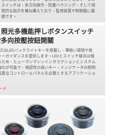
スイッチは、多方向操作、防塵ハウジング、そして視
覚的な指示を兼ね備えており、監視装置や制御盤に最
適です。
ダウンロード
BA 照光多機能押しボタンスイッチ
燈多向按壓按鈕開關
リーズはLEDバックライトキーを搭載し、薄暗い環境や夜
キーガイダンスを提供します。LEDとスイッチ接点は個
るため、ヒューマンマシンインタラクションとシステム
強化が可能で、視認性の高いキー、インジケータの照明
高度なコントロールパネルを必要とするアプリケーショ
。
ード