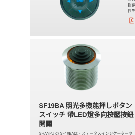
提
性
SF19BA 照光多機能押しボタン
スイッチ 帶LED燈多向按壓按鈕
開關
SHANPU の SF19BAは、ステータスインジケーターや