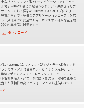
牢なパネルマウント型6キーナビゲーションモジュー
ルです。IP67準拠の金属製ハウジング、洗練されたデ
ザイン、そして標準のØ30mmパネルサイズにより、
設置が容易で、多様なアプリケーションニーズに対応
し、操作効率と安全性を向上させます。様々な産業機
器や商業機器に最適です。
ダウンロード
リーズは、30mmパネルマウント型モジュラー6ボタンナビ
イッチです。アルミ合金ボディとPCレンズを採用し、
保護等級を備えています。LEDバックライトとモジュラー
クト設計を備え、産業用制御盤、計装盤、機器制御盤な
安定した信頼性の高いパフォーマンスを提供します。
ード