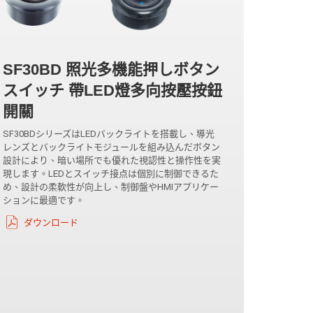
SF30BD 照光多機能押しボタン
スイッチ 帶LED燈多向按壓按鈕
開關
SF30BDシリーズはLEDバックライトを搭載し、導光
レンズとバックライトモジュールを組み込んだボタン
設計により、暗い場所でも優れた視認性と操作性を実
現します。LEDとスイッチ接点は個別に制御できるた
め、設計の柔軟性が向上し、制御盤やHMIアプリケー
ションに最適です。
ダウンロード