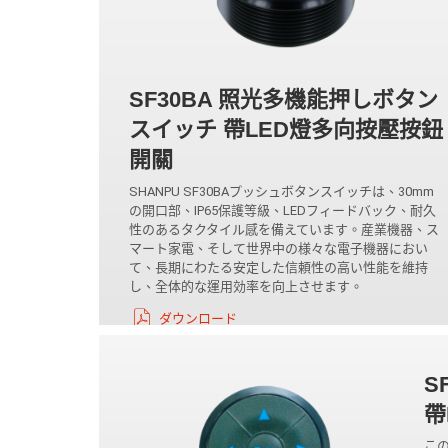
SF30BA 照光多機能押しボタン
スイッチ 帶LED燈多向按壓按鈕
開關
SHANPU SF30BAプッシュボタンスイッチは、30mm
の開口部、IP65保護等級、LEDフィードバック、耐久
性のあるタクタイル感を備えています。産業機器、ス
マート家電、そして世界中の様々な電子機器におい
て、長期にわたる安定した信頼性の高い性能を維持
し、全体的な運用効率を向上させます。
ダウンロード
S
帶
こ