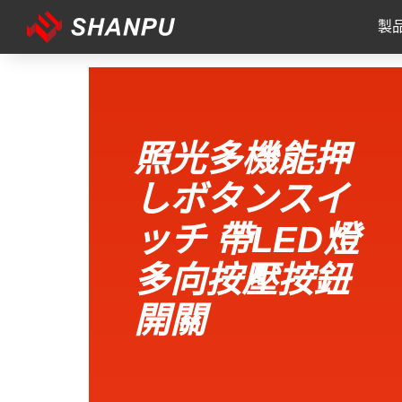
製
照光多機能押
しボタンスイ
ッチ 帶LED燈
多向按壓按鈕
開關