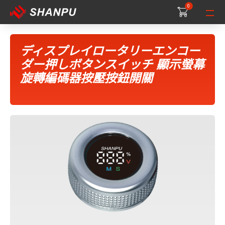
0
0
0
ディスプレイロータリーエンコー
ダー押しボタンスイッチ 顯示螢幕
旋轉編碼器按壓按鈕開關