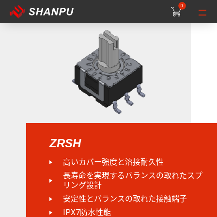
0
0
0
ZRSH
高いカバー強度と溶接耐久性
長寿命を実現するバランスの取れたスプ
リング設計
安定性とバランスの取れた接触端子
IPX7防水性能