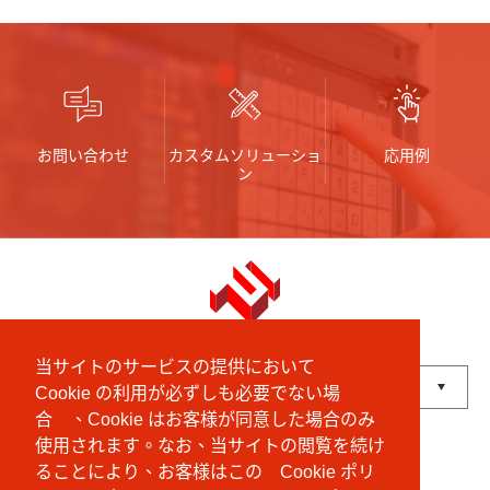
お問い合わせ
カスタムソリューショ
応用例
ン
English
中文 (繁體)
にほんご
当サイトのサービスの提供において
Cookie の利用が必ずしも必要でない場
合 、Cookie はお客様が同意した場合のみ
Powered by
Translate
使用されます。なお、当サイトの閲覧を続け
© Shanpu Limited Company Co., Ltd.
ることにより、お客様はこの Cookie ポリ