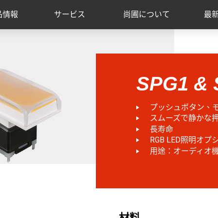
品情報
サービス
尚圃について
最
SPG1 &
プッシュボタン、
スムーズで静かな
長寿命
RGB LED照明オプ
用途：オーディオ
材料