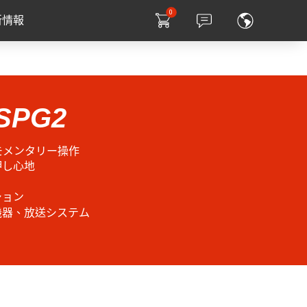
0
新情報
 SPG2
モメンタリー操作
押し心地
ション
機器、放送システム