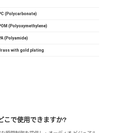
PC (Polycarbonate)
POM (Polyoxymethylene)
PA (Polyamide)
Brass with gold plating
はどこで使用できますか?