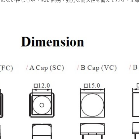
、ノイズのない押し心地、RGB 照明、強力な耐久性を備えており、