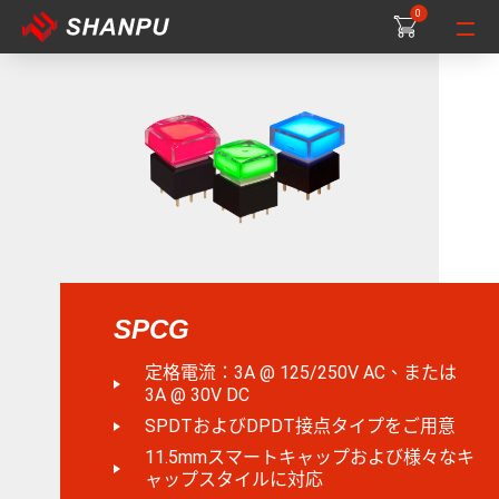
0
0
0
SPCG
定格電流：3A @ 125/250V AC、または
3A @ 30V DC
SPDTおよびDPDT接点タイプをご用意
11.5mmスマートキャップおよび様々なキ
ャップスタイルに対応