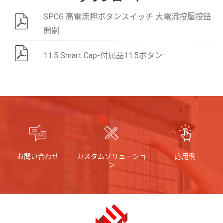
SPCG 高電流押ボタンスイッチ 大電流按壓按鈕
開關
11.5 Smart Cap-付属品11.5ボタン
お問い合わせ
カスタムソリューショ
応用例
ン