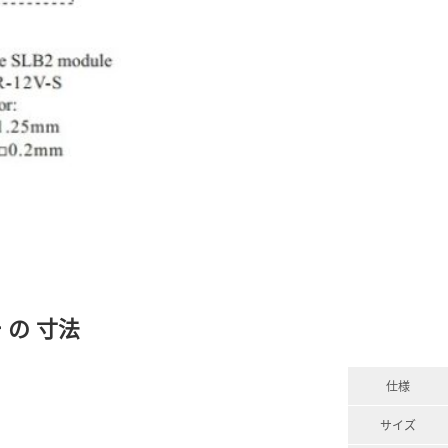
 の 寸法
仕様
サイズ