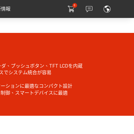
0
新情報
ダ、プッシュボタン、TFT LCDを内蔵
ースでシステム統合が容易
ケーションに最適なコンパクト設計
用制御、スマートデバイスに最適