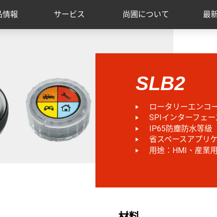
品情報
サービス
尚圃について
最
SLB2
ロータリーエンコー
SPIインターフェ
IP65防塵防水等級
省スペースアプリ
用途：HMI、産業
材料