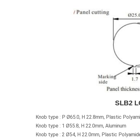
SLB2
Knob type : P Ø65.0, H 22.8mm, Plastic Polyam
Knob type : 1 Ø55.8, H 22.0mm, Aluminum
Knob type : 2 Ø54, H 22.0mm, Plastic Polyamid