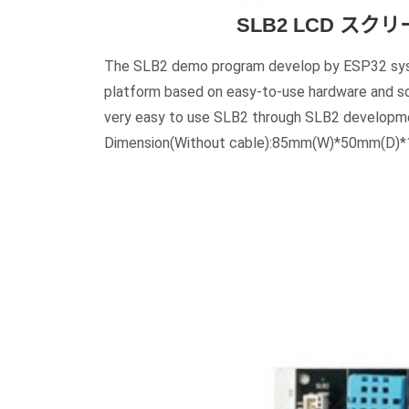
SLB2 LCD ス
The SLB2 demo program develop by ESP32 syst
platform based on easy-to-use hardware and s
very easy to use SLB2 through SLB2 developm
Dimension(Without cable):85mm(W)*50mm(D)