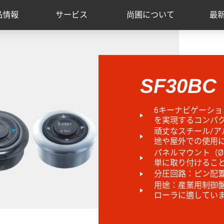
品情報
サービス
尚圃について
最
SF30BC
6キーナビゲーシ
を実現するコンパ
頑丈なスチール/
途や屋外での使用
パネルマウント（Ø
単に取り付けるこ
分圧回路：ピン配
用途：産業用制御盤
ローラに適してい