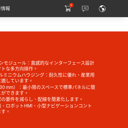
0
新情報
ョンモジュール：直感的なインターフェース設計
クトな多方向操作。
アルミニウムハウジング：耐久性に優れ、産業用
に適しています。
30 mm）：最小限のスペースで標準パネルに簡
とができます。
置の要件を減らし、配線を簡素化します。
、ロボットHMI、小型ナビゲーションコント
ます。