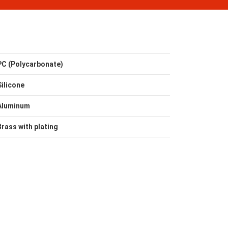
PC (Polycarbonate)
Silicone
Aluminum
Brass with plating