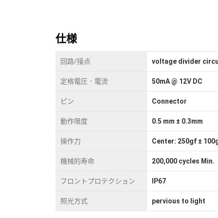
仕様
回路/接点
voltage divider circu
定格電圧．電流
50mA @ 12V DC
ピン
Connector
動作限度
0.5 mm ± 0.3mm
操作力
Center: 250gf ± 100g
機械的寿命
200,000 cycles Min.
フロントプロテクション
IP67
照光方式
pervious to light