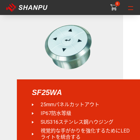
0
0
0
SF25WA
25mmパネルカットアウト
IP67防水等級
SUS316ステンレス鋼ハウジング
視覚的な手がかりを強化するためにLED
ライトを統合する