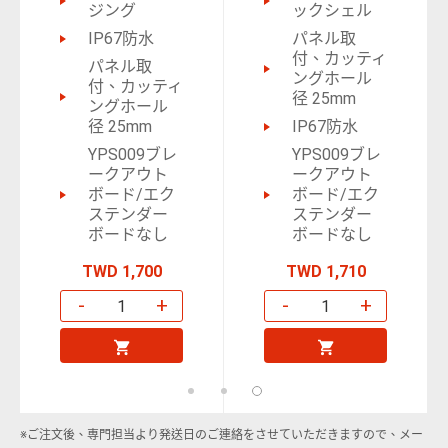
ジング
ックシェル
IP67防水
パネル取
付、カッティ
パネル取
ングホール
付、カッティ
径 25mm
ングホール
径 25mm
IP67防水
YPS009ブレ
YPS009ブレ
ークアウト
ークアウト
ボード/エク
ボード/エク
ステンダー
ステンダー
ボードなし
ボードなし
TWD 1,700
TWD 1,710
-
+
-
+
カートに
カートに
入れる
入れる
※ご注文後、専門担当より発送日のご連絡をさせていただきますので、メー