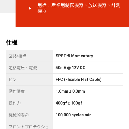
用途：産業用制御機器、放送機器、計測
機器
仕様
回路/接点
SPST*5 Momentary
定格電圧．電流
50mA @ 12V DC
ピン
FFC (Flexible Flat Cable)
動作限度
1.0mm ± 0.3mm
操作力
400gf ± 100gf
機械的寿命
100,000 cycles min.
フロントプロテクショ