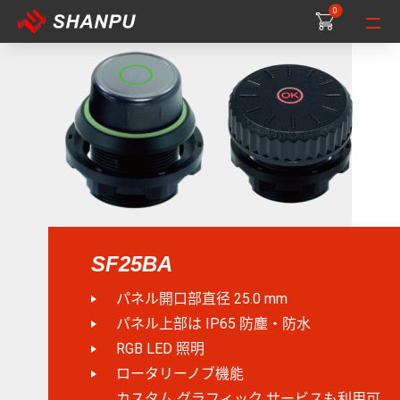
0
0
0
SF25BA
パネル開口部直径 25.0 mm
パネル上部は IP65 防塵・防水
RGB LED 照明
ロータリーノブ機能
カスタム グラフィック サービスも利用可