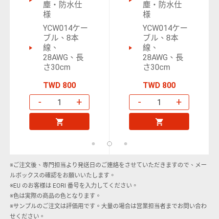
塵・防水仕
塵・防水仕
様
様
YCW014ケー
YCW014ケー
ブル、8本
ブル、8本
線、
線、
28AWG、長
28AWG、長
さ30cm
さ30cm
TWD 800
TWD 800
-
+
-
+
カートに
カートに
入れる
入れる
※ご注文後、専門担当より発送日のご連絡をさせていただきますので、メー
ルボックスの確認をお願いいたします。
※EU のお客様は EORI 番号を入力してください。
※色は実際の商品の色となります。
※サンプルのご注文は評価用です。大量の場合は営業担当者までお問い合わ
せください。