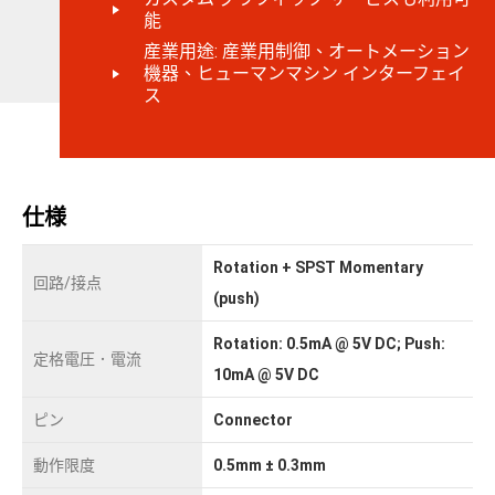
能
産業用途: 産業用制御、オートメーション
機器、ヒューマンマシン インターフェイ
ス
仕様
Rotation + SPST Momentary
回路/接点
(push)
Rotation: 0.5mA @ 5V DC; Push:
定格電圧．電流
10mA @ 5V DC
ピン
Connector
動作限度
0.5mm ± 0.3mm