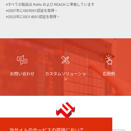
※すべての製品は RoHs および REACH に準拠しています
※2007年にISO9001認証を取得。
※2023年にISO14001認証を取得。
お問い合わせ
カスタムソリューショ
応用例
ン
English
中文 (繁體)
にほんご
当サイトのサービスの提供において